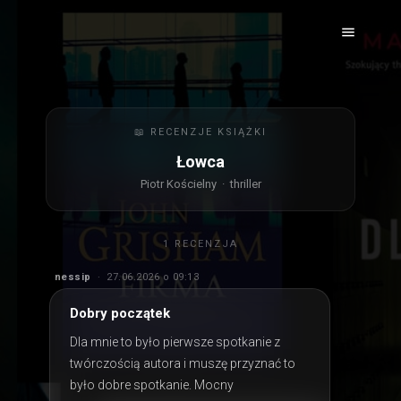
📖 RECENZJE KSIĄŻKI
Łowca
Piotr Kościelny · thriller
1 RECENZJA
nessip
· 27.06.2026 o 09:13
Dobry początek
Dla mnie to było pierwsze spotkanie z 
twórczością autora i muszę przyznać to 
było dobre spotkanie. Mocny 