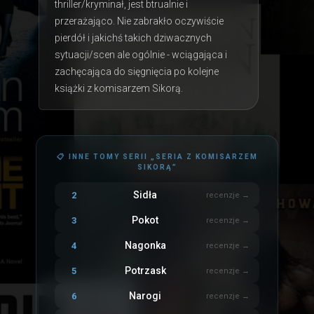
thriller/kryminał, jest btrualnie i 
przerażająco. Nie zabrakło oczywiście 
pierdół i jakichś takich dziwacznych 
sytuacji/scen ale ogólnie - wciągająca i 
zachęcająca do sięgnięcia po kolejne 
książki z komisarzem Sikorą.
📋 INNE TOMY SERII „SERIA Z KOMISARZEM
SIKORĄ”
Sidła
2
recenzje →
Pokot
3
recenzje →
Nagonka
4
recenzje →
Potrzask
5
recenzje →
Narogi
6
recenzje →