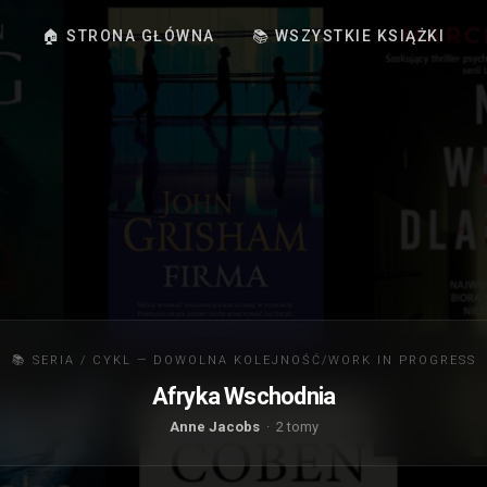
🏠 STRONA GŁÓWNA
📚 WSZYSTKIE KSIĄŻKI
📚 SERIA / CYKL — DOWOLNA KOLEJNOŚĆ/WORK IN PROGRESS
Afryka Wschodnia
Anne Jacobs
· 2 tomy