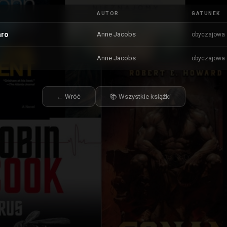
AUTOR
GATUNEK
aro
Anne Jacobs
obyczajowa
Anne Jacobs
obyczajowa
← Wróć
📚 Wszystkie książki