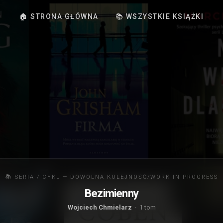
🏠 STRONA GŁÓWNA
📚 WSZYSTKIE KSIĄŻKI
📚 SERIA / CYKL — DOWOLNA KOLEJNOŚĆ/WORK IN PROGRESS
Bezimienny
Wojciech Chmielarz
· 1 tom