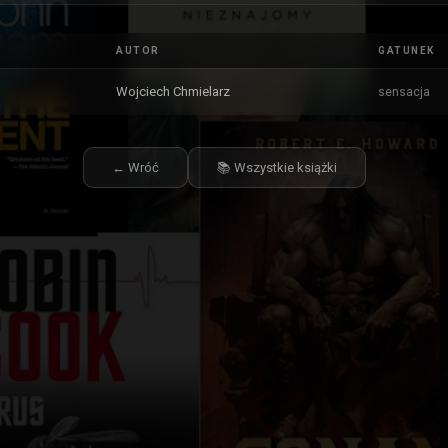
AUTOR
GATUNEK
Wojciech Chmielarz
sensacja
← Wróć
📚 Wszystkie książki