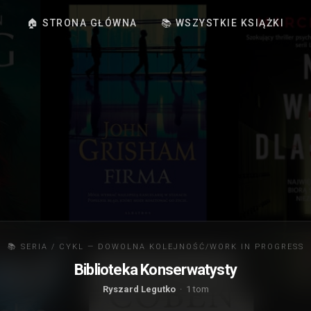
🏠 STRONA GŁÓWNA
📚 WSZYSTKIE KSIĄŻKI
📚 SERIA / CYKL — DOWOLNA KOLEJNOŚĆ/WORK IN PROGRESS
Biblioteka Konserwatysty
Ryszard Legutko
· 1 tom