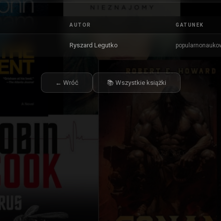
AUTOR
GATUNEK
Ryszard Legutko
popularnonauko
← Wróć
📚 Wszystkie książki