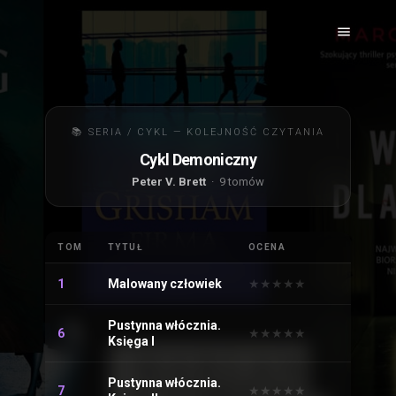
📚 SERIA / CYKL — KOLEJNOŚĆ CZYTANIA
Cykl Demoniczny
Peter V. Brett
· 9 tomów
TOM
TYTUŁ
OCENA
1
Malowany człowiek
★
★
★
★
★
★
★
★
★
★
Pustynna włócznia.
6
★
★
★
★
★
★
★
★
★
★
Księga I
Pustynna włócznia.
7
★
★
★
★
★
★
★
★
★
★