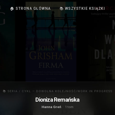
🏠 STRONA GŁÓWNA
📚 WSZYSTKIE KSIĄŻKI
📚 SERIA / CYKL — DOWOLNA KOLEJNOŚĆ/WORK IN PROGRESS
Dioniza Remańska
Hanna Greń
· 1 tom