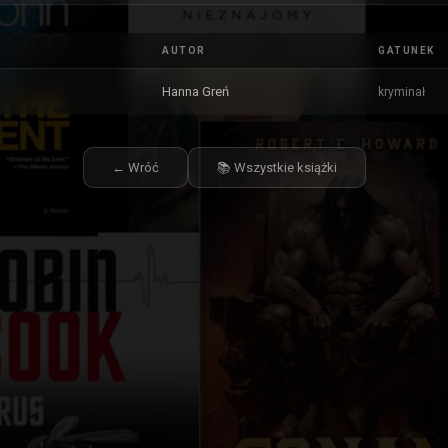
AUTOR
GATUNEK
Hanna Greń
kryminał
← Wróć
📚 Wszystkie książki