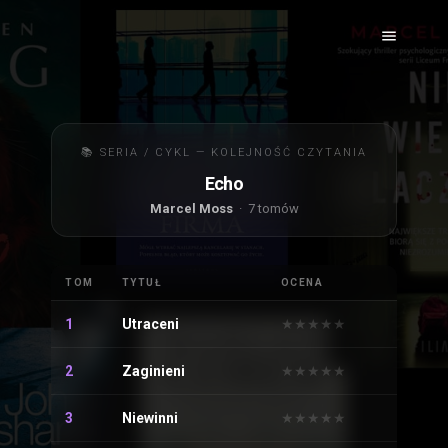
📚 SERIA / CYKL — KOLEJNOŚĆ CZYTANIA
Echo
Marcel Moss
· 7 tomów
TOM
TYTUŁ
OCENA
1
Utraceni
★
★
★
★
★
★
★
★
★
★
2
Zaginieni
★
★
★
★
★
★
★
★
★
★
3
Niewinni
★
★
★
★
★
★
★
★
★
★