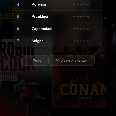
4
Porwani
★
★
★
★
★
★
★
★
★
★
5
Przeklęci
★
★
★
★
★
★
★
★
★
★
6
Zapomniani
★
★
★
★
★
★
★
★
★
★
7
Ścigani
★
★
★
★
★
★
★
★
★
★
← Wróć
📚 Wszystkie książki