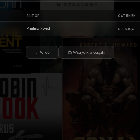
AUTOR
GATUNEK
Paulina Świst
sensacja
← Wróć
📚 Wszystkie książki