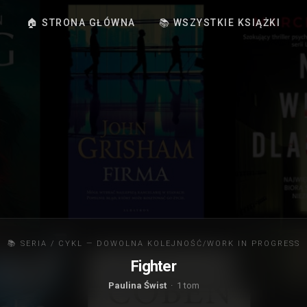
🏠 STRONA GŁÓWNA
📚 WSZYSTKIE KSIĄŻKI
📚 SERIA / CYKL — DOWOLNA KOLEJNOŚĆ/WORK IN PROGRESS
Fighter
Paulina Świst
· 1 tom