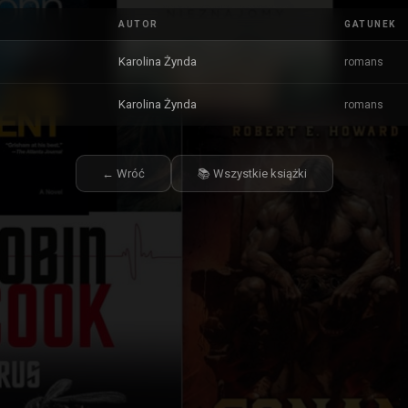
AUTOR
GATUNEK
Karolina Żynda
romans
Karolina Żynda
romans
← Wróć
📚 Wszystkie książki