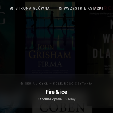
🏠 STRONA GŁÓWNA
📚 WSZYSTKIE KSIĄŻKI
📚 SERIA / CYKL — KOLEJNOŚĆ CZYTANIA
Fire & ice
Karolina Żynda
· 2 tomy