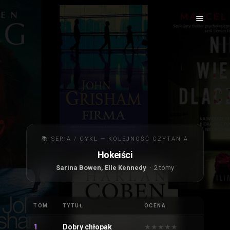
📚 SERIA / CYKL — KOLEJNOŚĆ CZYTANIA
Hokeiści
Sarina Bowen, Elle Kennedy
· 2 tomy
TOM
TYTUŁ
OCENA
1
Dobry chłopak
★
★
★
★
★
★
★
★
★
★