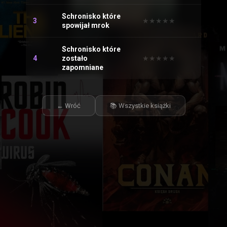
Schronisko które
3
★
★
★
★
★
★
★
★
★
★
spowijał mrok
Schronisko które
4
zostało
★
★
★
★
★
★
★
★
★
★
zapomniane
← Wróć
📚 Wszystkie książki