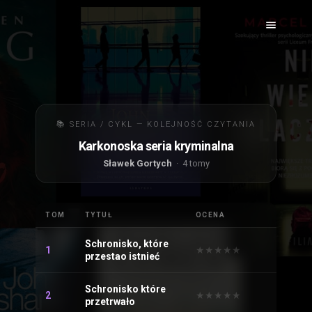
📚 SERIA / CYKL — KOLEJNOŚĆ CZYTANIA
Karkonoska seria kryminalna
Sławek Gortych
· 4 tomy
TOM
TYTUŁ
OCENA
Schronisko, które
1
★
★
★
★
★
★
★
★
★
★
przestao istnieć
Schronisko które
2
★
★
★
★
★
★
★
★
★
★
przetrwało