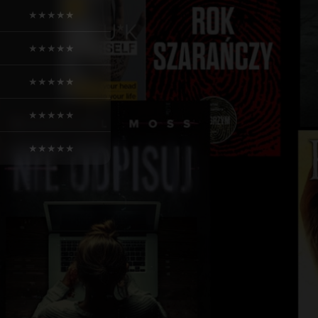
★
★
★
★
★
★
★
★
★
★
★
★
★
★
★
★
★
★
★
★
★
★
★
★
★
★
★
★
★
★
★
★
★
★
★
★
★
★
★
★
★
★
★
★
★
★
★
★
★
★