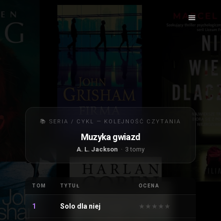
📚 SERIA / CYKL — KOLEJNOŚĆ CZYTANIA
Muzyka gwiazd
A. L. Jackson
· 3 tomy
TOM
TYTUŁ
OCENA
1
Solo dla niej
★
★
★
★
★
★
★
★
★
★