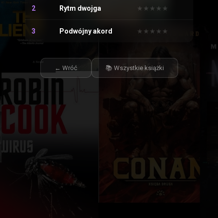
2
Rytm dwojga
★
★
★
★
★
★
★
★
★
★
3
Podwójny akord
★
★
★
★
★
★
★
★
★
★
← Wróć
📚 Wszystkie książki