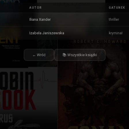
AUTOR
GATUNEK
Iliana Xander
thriller
Izabela Janiszewska
kryminał
← Wróć
📚 Wszystkie książki