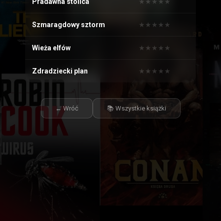
Pradawna stolica
★
★
★
★
★
★
★
★
★
★
Szmaragdowy sztorm
★
★
★
★
★
★
★
★
★
★
Wieża elfów
★
★
★
★
★
★
★
★
★
★
Zdradziecki plan
★
★
★
★
★
★
★
★
★
★
← Wróć
📚 Wszystkie książki