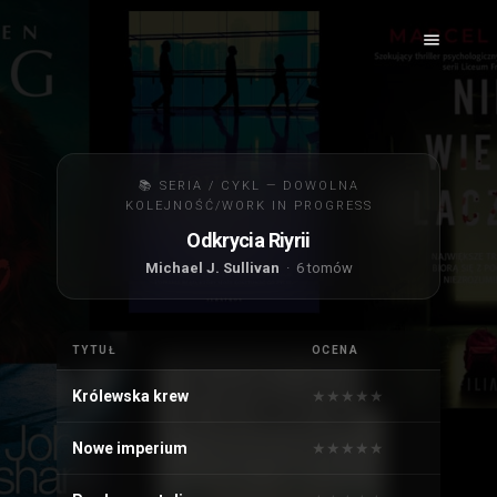
📚 SERIA / CYKL — DOWOLNA
KOLEJNOŚĆ/WORK IN PROGRESS
Odkrycia Riyrii
Michael J. Sullivan
· 6 tomów
TYTUŁ
OCENA
Królewska krew
★
★
★
★
★
★
★
★
★
★
Nowe imperium
★
★
★
★
★
★
★
★
★
★