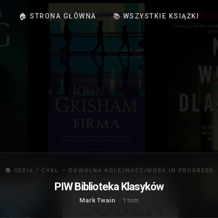
🏠 STRONA GŁÓWNA
📚 WSZYSTKIE KSIĄŻKI
📚 SERIA / CYKL — DOWOLNA KOLEJNOŚĆ/WORK IN PROGRESS
PIW Biblioteka Klasyków
Mark Twain
· 1 tom