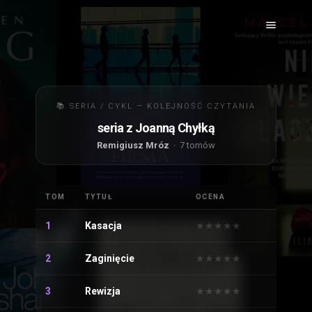
📚 SERIA / CYKL — KOLEJNOŚĆ CZYTANIA
seria z Joanną Chyłką
Remigiusz Mróz
· 7 tomów
TOM
TYTUŁ
OCENA
1
Kasacja
★
★
★
★
★
★
★
★
★
★
2
Zaginięcie
★
★
★
★
★
★
★
★
★
★
3
Rewizja
★
★
★
★
★
★
★
★
★
★