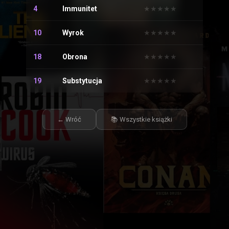
4
Immunitet
★
★
★
★
★
★
★
★
★
★
10
Wyrok
★
★
★
★
★
★
★
★
★
★
18
Obrona
★
★
★
★
★
★
★
★
★
★
19
Substytucja
★
★
★
★
★
★
★
★
★
★
← Wróć
📚 Wszystkie książki