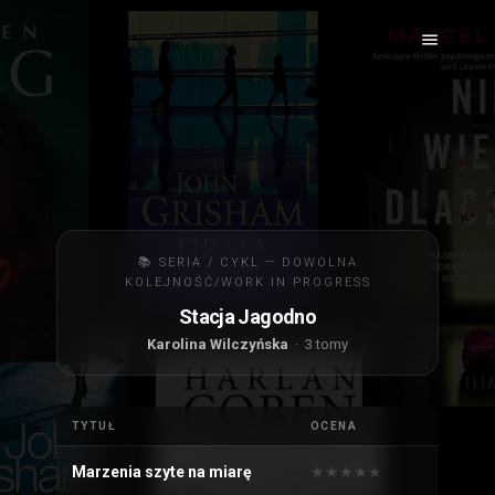
📚 SERIA / CYKL — DOWOLNA
KOLEJNOŚĆ/WORK IN PROGRESS
Stacja Jagodno
Karolina Wilczyńska
· 3 tomy
TYTUŁ
OCENA
Marzenia szyte na miarę
★
★
★
★
★
★
★
★
★
★