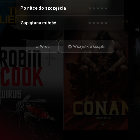
Po nitce do szczęścia
★
★
★
★
★
★
★
★
★
★
Zaplątana miłość
★
★
★
★
★
★
★
★
★
★
← Wróć
📚 Wszystkie książki