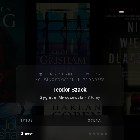
📚 SERIA / CYKL — DOWOLNA
KOLEJNOŚĆ/WORK IN PROGRESS
Teodor Szacki
Zygmunt Miłoszewski
· 3 tomy
TYTUŁ
OCENA
Gniew
★
★
★
★
★
★
★
★
★
★