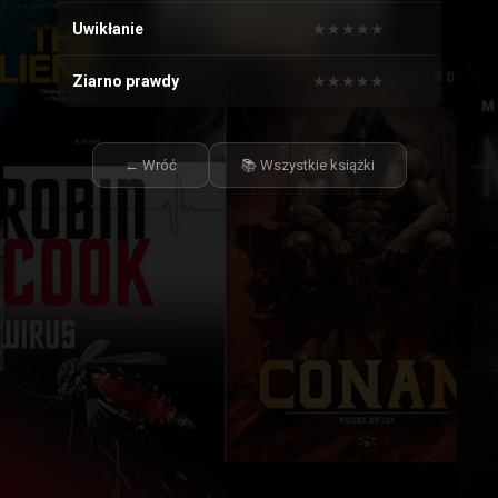
Uwikłanie
★
★
★
★
★
★
★
★
★
★
Ziarno prawdy
★
★
★
★
★
★
★
★
★
★
← Wróć
📚 Wszystkie książki