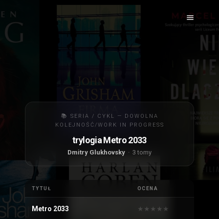
📚 SERIA / CYKL — DOWOLNA
KOLEJNOŚĆ/WORK IN PROGRESS
trylogia Metro 2033
Dmitry Glukhovsky
· 3 tomy
TYTUŁ
OCENA
Metro 2033
★
★
★
★
★
★
★
★
★
★