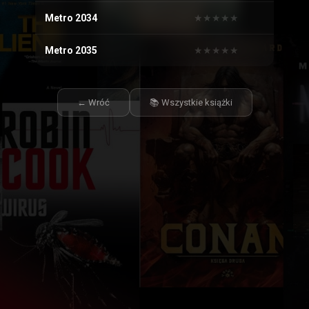
Metro 2034
★
★
★
★
★
★
★
★
★
★
Metro 2035
★
★
★
★
★
★
★
★
★
★
← Wróć
📚 Wszystkie książki