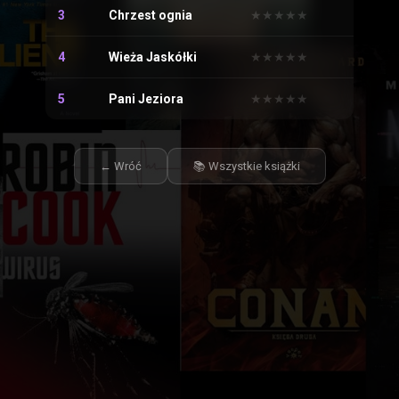
3
Chrzest ognia
★
★
★
★
★
★
★
★
★
★
4
Wieża Jaskółki
★
★
★
★
★
★
★
★
★
★
5
Pani Jeziora
★
★
★
★
★
★
★
★
★
★
← Wróć
📚 Wszystkie książki