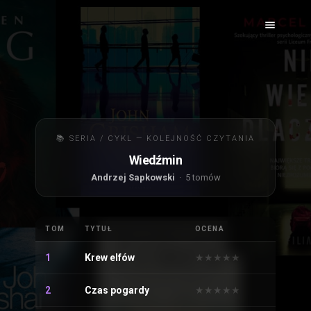
📚 SERIA / CYKL — KOLEJNOŚĆ CZYTANIA
Wiedźmin
Andrzej Sapkowski
· 5 tomów
TOM
TYTUŁ
OCENA
1
Krew elfów
★
★
★
★
★
★
★
★
★
★
2
Czas pogardy
★
★
★
★
★
★
★
★
★
★