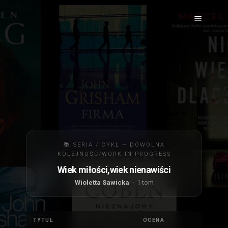
📚 SERIA / CYKL — DOWOLNA
KOLEJNOŚĆ/WORK IN PROGRESS
Wiek miłości,wiek nienawiści
Wioletta Sawicka
· 1 tom
TYTUŁ
OCENA