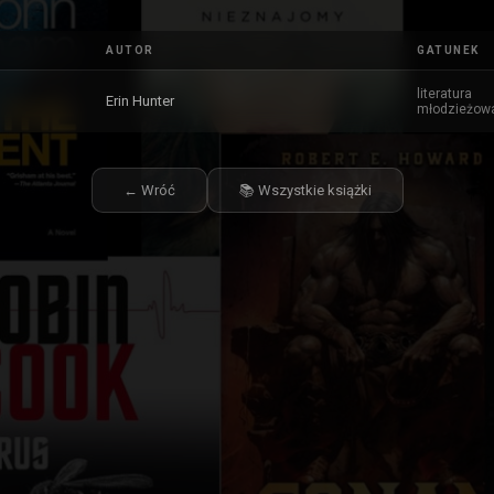
AUTOR
GATUNEK
literatura
Erin Hunter
młodzieżow
← Wróć
📚 Wszystkie książki