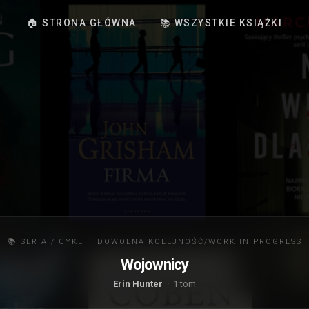
🏠 STRONA GŁÓWNA
📚 WSZYSTKIE KSIĄŻKI
📚 SERIA / CYKL — DOWOLNA KOLEJNOŚĆ/WORK IN PROGRESS
Wojownicy
Erin Hunter
· 1 tom