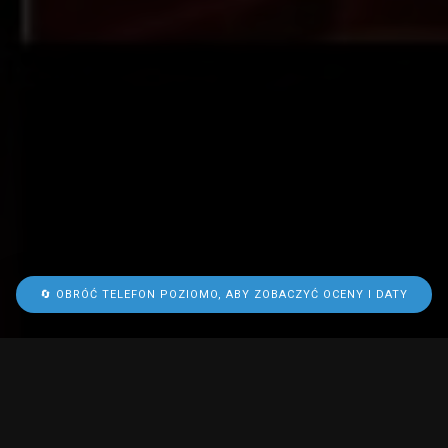
🔄 OBRÓĆ TELEFON POZIOMO, ABY ZOBACZYĆ OCENY I DATY