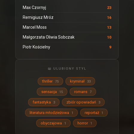
Max Czornyj
23
Remigiusz Mróz
16
Marcel Moss
13
Małgorzata Oliwia Sobczak
10
Piotr Kościelny
9
📖 ULUBIONY STYL
thriller
kryminał
75
33
sensacja
romans
15
7
fantastyka
zbiór opowiadań
3
3
literatura młodzieżowa
reportaż
1
1
obyczajowa
horror
1
1